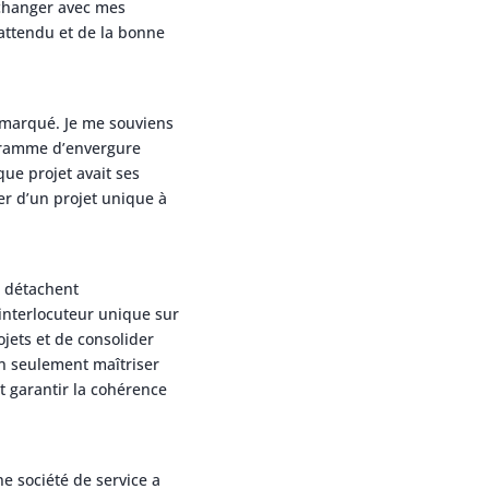
échanger avec mes
 attendu et de la bonne
 marqué. Je me souviens
gramme d’envergure
ue projet avait ses
er d’un projet unique à
e détachent
’interlocuteur unique sur
ojets et de consolider
n seulement maîtriser
et garantir la cohérence
 société de service a