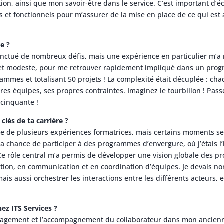
ion, ainsi que mon savoir-être dans le service. C’est important d’
s et fonctionnels pour m’assurer de la mise en place de ce qui est
e ?
onctué de nombreux défis, mais une expérience en particulier m’a
jet modeste, pour me retrouver rapidement impliqué dans un pro
mmes et totalisant 50 projets ! La complexité était décuplée : chaq
res équipes, ses propres contraintes. Imaginez le tourbillon ! Pass
 cinquante !
lés de ta carrière ?
ée de plusieurs expériences formatrices, mais certains moments s
 la chance de participer à des programmes d’envergure, où j’étais l
 Ce rôle central m’a permis de développer une vision globale des pr
ion, en communication et en coordination d’équipes. Je devais no
ais aussi orchestrer les interactions entre les différents acteurs, 
ez ITS Services ?
agement et l’accompagnement du collaborateur dans mon ancienne