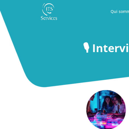
Qui somm
🎙️ Inte