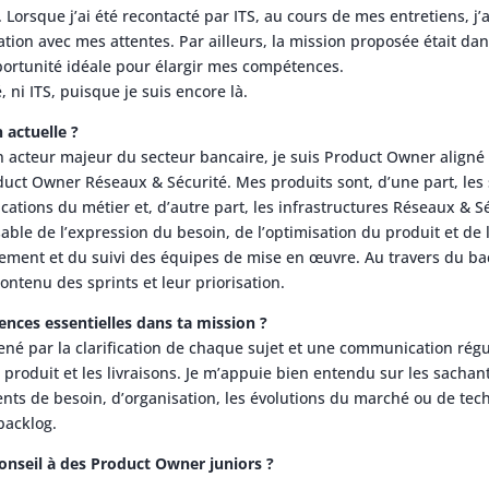
orsque j’ai été recontacté par ITS, au cours de mes entretiens, j’a
tion avec mes attentes. Par ailleurs, la mission proposée était dan
pportunité idéale pour élargir mes compétences.
 ni ITS, puisque je suis encore là.
 actuelle ?
acteur majeur du secteur bancaire, je suis Product Owner aligné 
duct Owner Réseaux & Sécurité. Mes produits sont, d’une part, les 
ations du métier et, d’autre part, les infrastructures Réseaux & Sé
nsable de l’expression du besoin, de l’optimisation du produit et de 
ment et du suivi des équipes de mise en œuvre. Au travers du back
contenu des sprints et leur priorisation.
nces essentielles dans ta mission ?
ené par la clarification de chaque sujet et une communication rég
s produit et les livraisons. Je m’appuie bien entendu sur les sachant
ents de besoin, d’organisation, les évolutions du marché ou de tec
backlog.
conseil à des Product Owner juniors ?