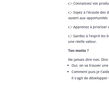
👉
Connaissez vos produi
👉 S
oyez à l’écoute des d
ouvert aux opportunités
👉 A
pprenez à prioriser 
👉 G
ardez à l’esprit les
une réelle valeur.
Ton motto ?
Ne jamais dire non. Dire 
Oui, on va trouver un
Comment puis-je t’aide
Il s’agit de développe