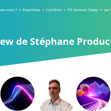
es-nous ?
Expertises
Carrières
ITS Services Today
Up t
rview de Stéphane Produ