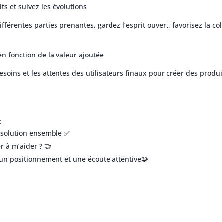
ts et suivez les évolutions
ifférentes parties prenantes, gardez l’esprit ouvert, favorisez la co
en fonction de la valeur ajoutée
 besoins et les attentes des utilisateurs finaux pour créer des produ
:
e solution ensemble ✅
r à m’aider ? 🤝
r un positionnement et une écoute attentive🧩