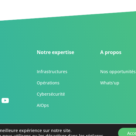
Notre expertise
A propos
Infrastructures
Nos opportunités
Opérations
Whats'up
Cybersécurité
AIOps
meilleure expérience sur notre site.
Acc
 de confidentialité et de cookies
-
Mentions légales
 nous utilisons ou les désactiver dans les
réglages
.