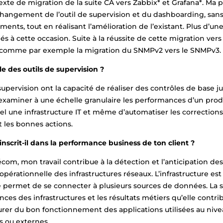
texte de migration de la suite CA vers Zabbix* et Grafana*. Ma
e changement de l’outil de supervision et du dashboarding, sans
ents, tout en réalisant l’amélioration de l’existant. Plus d’un
s à cette occasion. Suite à la réussite de cette migration vers 
ts comme par exemple la migration du SNMPv2 vers le SNMPv3.
ôle des outils de supervision ?
 supervision ont la capacité de réaliser des contrôles de base j
xaminer à une échelle granulaire les performances d’un produi
el une infrastructure IT et même d’automatiser les corrections
 les bonnes actions.
nscrit-il dans la performance business de ton client ?
écom, mon travail contribue à la détection et l’anticipation des
pérationnelle des infrastructures réseaux. L’infrastructure e
le permet de se connecter à plusieurs sources de données. La 
nces des infrastructures et les résultats métiers qu’elle contr
surer du bon fonctionnement des applications utilisées au nive
es ou externes.