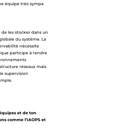
une équipe très sympa
t de les stocker dans un
 globale du système. La
ervabilité nécessite
ique participe à rendre
nvironnements
rastructure réseaux mais
 de supervision
emple.
équipes et de ton
ions comme l’IAOPS et