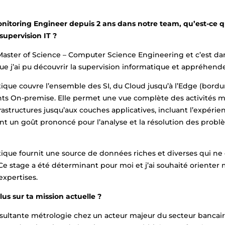
nitoring Engineer depuis 2 ans dans notre team, qu’est-ce q
supervision IT ?
Master of Science – Computer Science Engineering et c’est d
ue j’ai pu découvrir la supervision informatique et appréhender
ique couvre l’ensemble des SI, du Cloud jusqu’à l’Edge (bordu
ts On-premise. Elle permet une vue complète des activités mé
astructures jusqu’aux couches applicatives, incluant l’expérien
yant un goût prononcé pour l’analyse et la résolution des prob
tique fournit une source de données riches et diverses qui n
 Ce stage a été déterminant pour moi et j’ai souhaité orienter
expertises.
us sur ta mission actuelle ?
nsultante métrologie chez un acteur majeur du secteur bancair