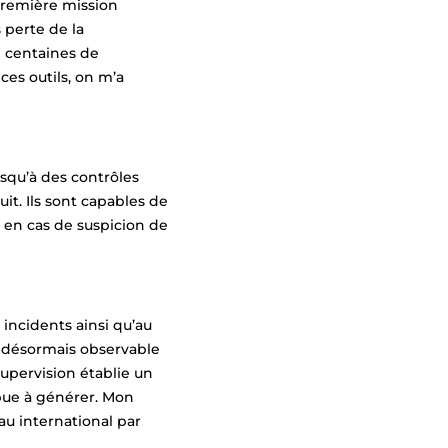
 première mission
 perte de la
e centaines de
ces outils, on m’a
usqu’à des contrôles
t. Ils sont capables de
 en cas de suspicion de
 incidents ainsi qu’au
st désormais observable
supervision établie un
ibue à générer. Mon
au international par