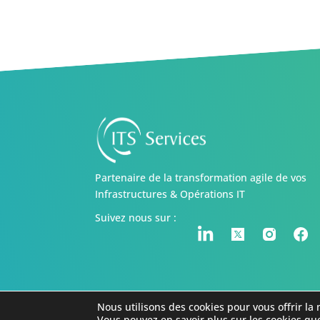
Partenaire de la transformation agile de vos
Infrastructures & Opérations IT
Suivez nous sur :
Nous utilisons des cookies pour vous offrir la 
© 2021 . Tous droits réservés . ITS Services -
Politiques
Vous pouvez en savoir plus sur les cookies que