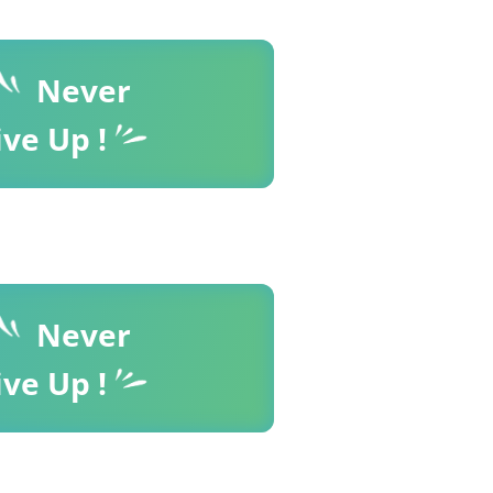
Never
ive Up !
Never
ive Up !