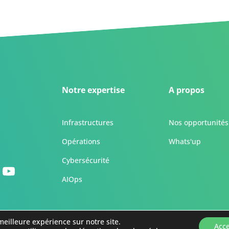
Notre expertise
A propos
Infrastructures
Nos opportunités
Opérations
Whats'up
Cybersécurité
AIOps
meilleure expérience sur notre site.
Acc
 de confidentialité et de cookies
-
Mentions légales