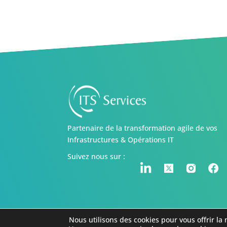
Partenaire de la transformation agile de vos
Infrastructures & Opérations IT
Suivez nous sur :
Nous utilisons des cookies pour vous offrir la 
© 2021 . Tous droits réservés . ITS Services -
Politiques