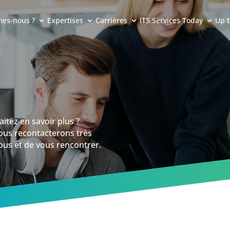
es-nous ?
Expertises
Carrières
ITS Services Today
Up t
itez en savoir plus ?
ous recontacterons très
ous et de vous rencontrer.