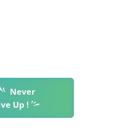
Never
ive Up !