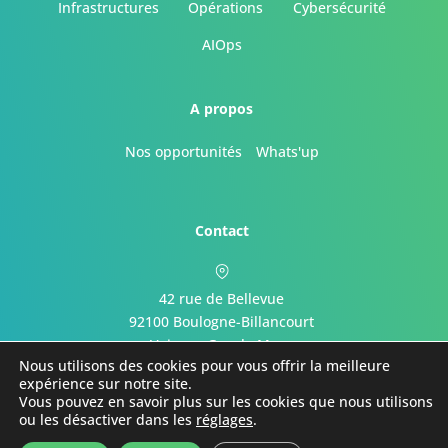
Infrastructures
Opérations
Cybersécurité
AIOps
A propos
Nos opportunités
Whats'up
Contact
42 rue de Bellevue
92100 Boulogne-Billancourt
Voir sur Google Maps
Nous utilisons des cookies pour vous offrir la meilleure
expérience sur notre site.
Vous pouvez en savoir plus sur les cookies que nous utilisons
ou les désactiver dans les
réglages
.
© 2021 . Tous droits réservés . ITS Services -
Politiques de