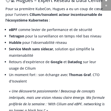
🧑‍💻 Hugues – Expert Réseau & Data Center
Pour sa première KubeCon, Hugues a eu un coup de cœur
pour l’univers
Cilium/Isovalent acteur incontournable de
l’écosystème Kubernetes
:
eBPF
comme levier de performance et de sécurité
Tetragon
pour la surveillance en temps réel bas niveau
Hubble
pour l’observabilité réseau
Service Mesh sans sidecar,
solution qui simplifie la
maintenabilité
Retours d’expérience de
Google
et
Datadog
sur leur
usage de Cilium
Un moment fort : son échange avec
Thomas Graf
, CTO
d’Isovalent
« Une découverte passionnante ! Beaucoup de concepts
imbriqués, mais une vision réseau claire émerge. Ma formule
préférée de la semaine :
‘With Cilium and eBPF, networking is
no longer a black box !’ »