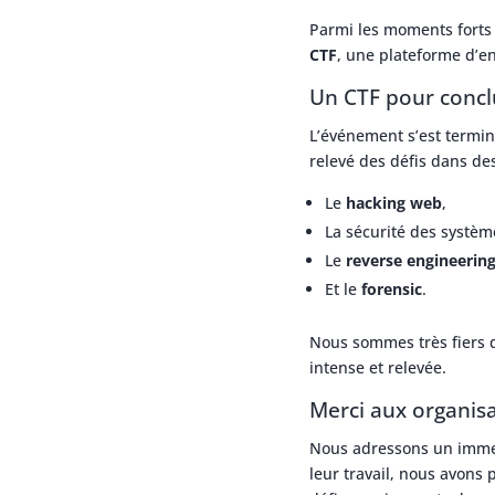
Parmi les moments forts 
CTF
, une plateforme d’e
Un CTF pour concl
L’événement s’est termi
relevé des défis dans de
Le
hacking web
,
La sécurité des systè
Le
reverse engineerin
Et le
forensic
.
Nous sommes très fiers d
intense et relevée.
Merci aux organis
Nous adressons un immen
leur travail, nous avons