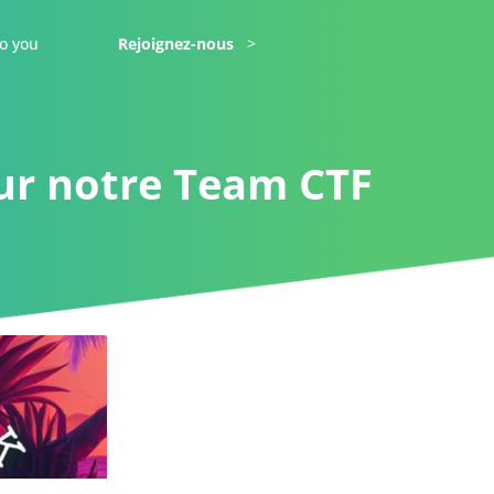
o you
Rejoignez-nous
ur notre Team CTF