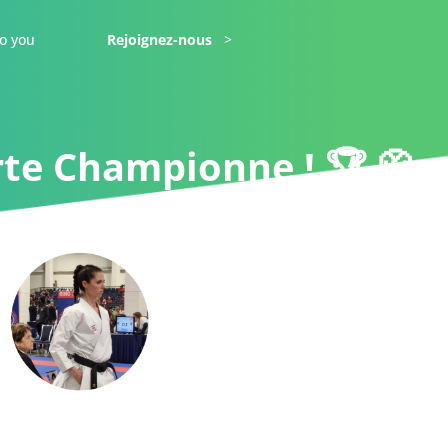
o you
Rejoignez-nous
te Championne ! 🏆 🥋