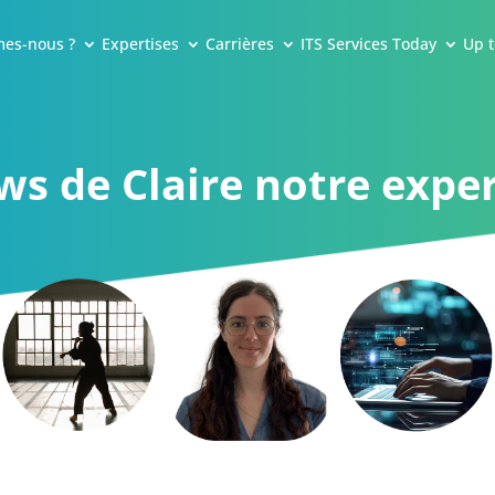
es-nous ?
Expertises
Carrières
ITS Services Today
Up t
s de Claire notre exper