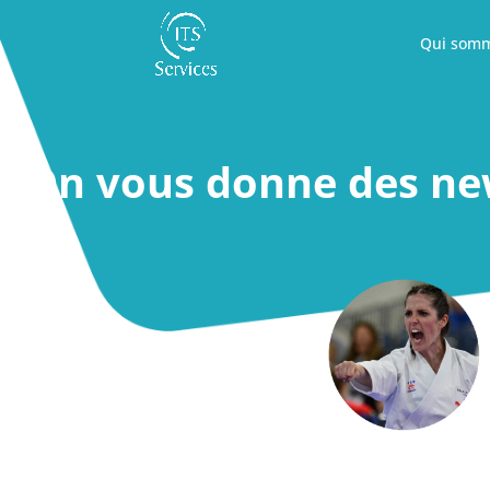
Qui somm
On vous donne des new