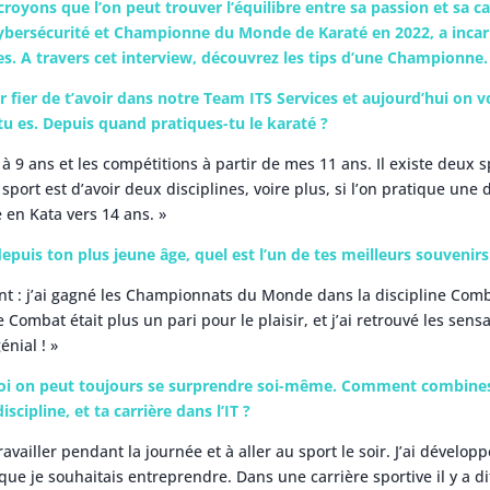
croyons que l’on peut trouver l’équilibre entre sa passion et sa ca
Cybersécurité et Championne du Monde de Karaté en 2022, a incar
s. A travers cet interview, découvrez les tips d’une Championne.
er fier de t’avoir dans notre Team ITS Services et aujourd’hui on v
u es. Depuis quand pratiques-tu le karaté ?
à 9 ans et les compétitions à partir de mes 11 ans. Il existe deux s
sport est d’avoir deux disciplines, voire plus, si l’on pratique une 
 en Kata vers 14 ans. »
puis ton plus jeune âge, quel est l’un de tes meilleurs souvenir
sant : j’ai gagné les Championnats du Monde dans la discipline Com
Le Combat était plus un pari pour le plaisir, et j’ai retrouvé les sen
énial ! »
oi on peut toujours se surprendre soi-même. Comment combines-
ipline, et ta carrière dans l’IT ?
ravailler pendant la journée et à aller au sport le soir. J’ai dévelo
que je souhaitais entreprendre. Dans une carrière sportive il y a d