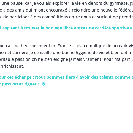
t une pause car je voulais explorer la vie en dehors du gymnase. J’a
 à des amis qui m’ont encouragé à rejoindre une nouvelle fédératio
, de participer à des compétitions entre nous et surtout de prendre
 aspirent à trouver le bon équilibre entre une carrière sportive e
on car malheureusement en France, il est compliqué de pouvoir viv
sion et carrière je conseille une bonne hygiène de vie et bien opti
éritable passion on ne s’en éloigne jamais vraiment. Pour ma part 
nrichissant. »
our cet échange !
Nous sommes fiers d’avoir des talents comme to
 passion et rigueur
.
🌟